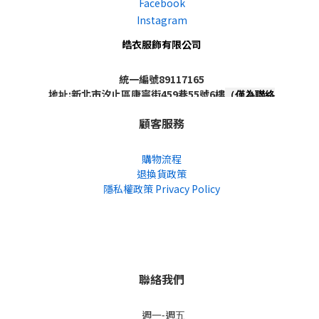
Facebook
Instagram
皓衣服飾有限公司
統一編號89117165
地址:新北市汐止區康寧街459巷55號6樓
（僅為聯絡
地址，非實體店面，不對外開放）
顧客服務
購物流程
退換貨政策
隱私權政策 Privacy Policy
聯絡我們
週一-週五