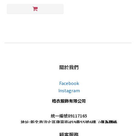
關於我們
Facebook
Instagram
皓衣服飾有限公司
統一編號89117165
地址:新北市汐止區康寧街459巷55號6樓
（僅為聯絡
地址，非實體店面，不對外開放）
顧客服務