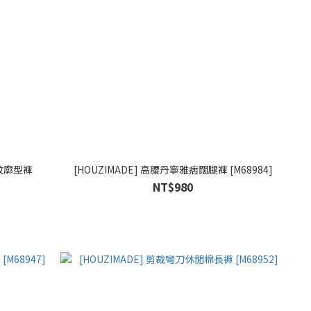
條紋廓型褲
[HOUZIMADE] 高腰丹寧雅痞闊腿褲 [M68984]
NT$980