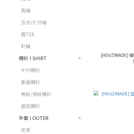
長袖
五分/七分袖
帽TEE
針織
[HOUZIMADE
襯衫 I SHIRT
牛仔襯衫
素面襯衫
格紋/條紋襯衫
造型襯衫
外套 I OUTER
夾克