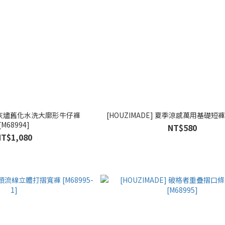
E] 灰燼舊化水洗大廓形牛仔褲
[HOUZIMADE] 夏季涼感萬用基礎短褲 [
[M68994]
NT$580
NT$1,080