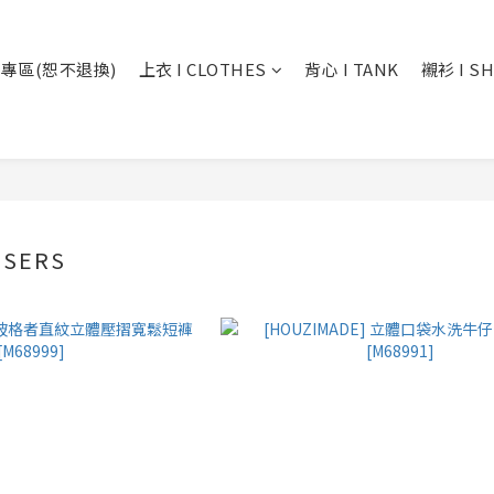
專區(恕不退換)
上衣 I CLOTHES
背心 I TANK
襯衫 I SH
USERS