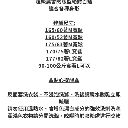
超級厲害的版型絕對百搭
適合各種身形
建議尺寸:
165/60著M寬鬆
160/52著M寬鬆
175/63著M寬鬆
170/75著L寬鬆
177/82著L寬鬆
90-100公斤實著L可以
🔺貼心提醒🔺
反面套洗衣袋、不浸泡洗滌、洗後請脫水脫乾立即
晾曬
請勿使用溫熱水、含增色漂白成分的強效洗劑洗滌
深淺色衣物請分開洗滌、晾曬時於陰暗處進行晾乾