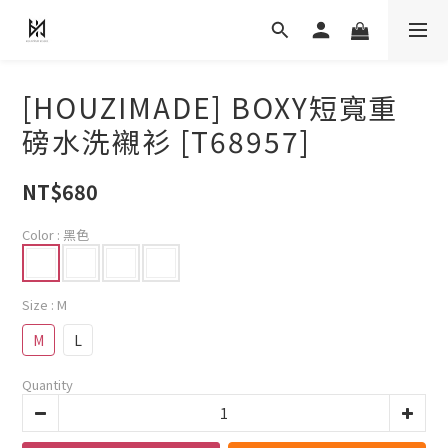
[HOUZIMADE] BOXY短寬重
磅水洗襯衫 [T68957]
NT$680
Color
: 黑色
Size
: M
M
L
Quantity