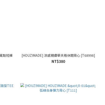
摺寬鬆短褲
[HOUZIMADE] 涼感親膚華夫格休閒背心 [T68998]
NT$380