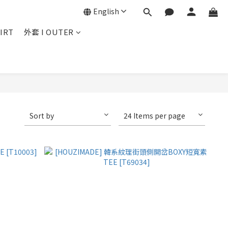
English
IRT
外套 I OUTER
Sort by
24 Items per page