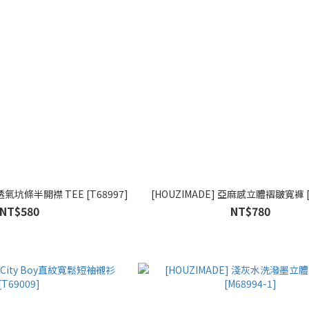
透氣坑條半開襟 TEE [T68997]
[HOUZIMADE] 亞麻感立體褶皺寬褲 [
NT$580
NT$780