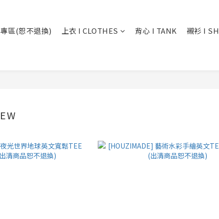
專區(恕不退換)
上衣 I CLOTHES
背心 I TANK
襯衫 I SH
NEW