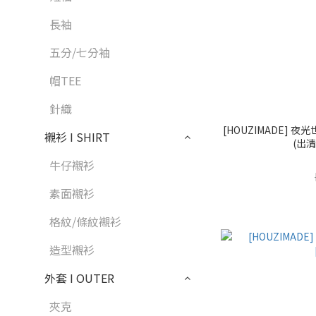
長袖
五分/七分袖
帽TEE
針織
[HOUZIMADE] 夜
襯衫 I SHIRT
(出
牛仔襯衫
素面襯衫
格紋/條紋襯衫
造型襯衫
外套 I OUTER
夾克