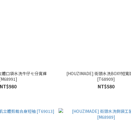
E] 立體口袋水洗牛仔七分寬褲
[HOUZIMADE] 街頭水洗BOXY短寬
[M68991]
[T68909]
NT$980
NT$580