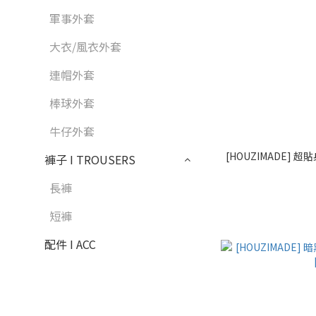
軍事外套
大衣/風衣外套
連帽外套
棒球外套
牛仔外套
[HOUZIMADE] 超
褲子 I TROUSERS
長褲
短褲
配件 I ACC