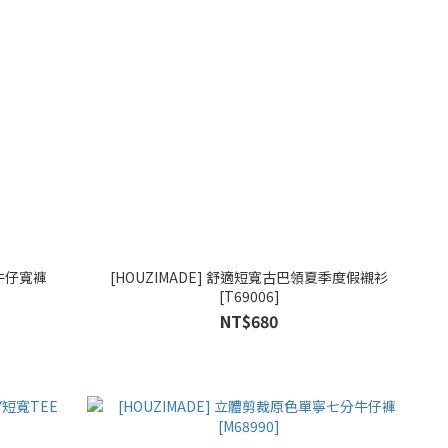
體牛仔寬褲
[HOUZIMADE] 舒適短寬古巴領夏季度假襯衫
[T69006]
NT$680