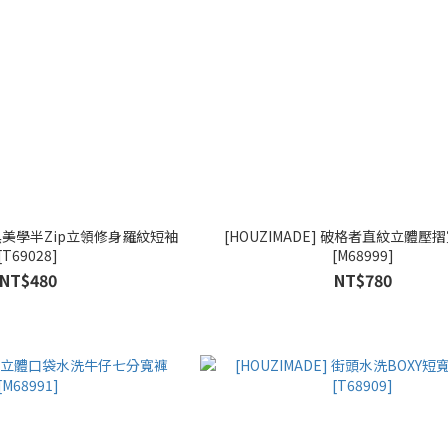
 暗黑美學半Zip立領修身羅紋短袖
[HOUZIMADE] 破格者直紋立體壓
[T69028]
[M68999]
NT$480
NT$780