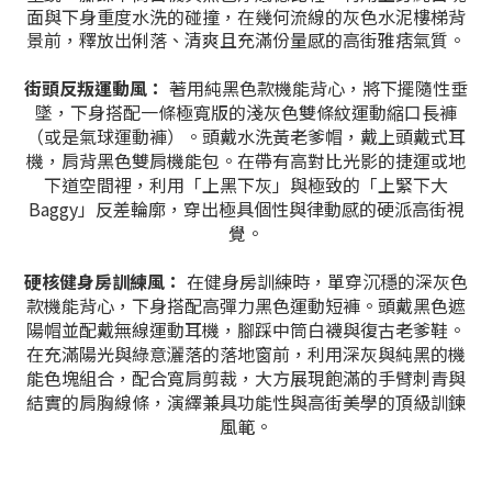
面與下身重度水洗的碰撞，在幾何流線的灰色水泥樓梯背
景前，釋放出俐落、清爽且充滿份量感的高街雅痞氣質。
街頭反叛運動風：
著用純黑色款機能背心，將下擺隨性垂
墜，下身搭配一條極寬版的淺灰色雙條紋運動縮口長褲
（或是氣球運動褲）。頭戴水洗黃老爹帽，戴上頭戴式耳
機，肩背黑色雙肩機能包。在帶有高對比光影的捷運或地
下道空間裡，利用「上黑下灰」與極致的「上緊下大
Baggy」反差輪廓，穿出極具個性與律動感的硬派高街視
覺。
硬核健身房訓練風：
在健身房訓練時，單穿沉穩的深灰色
款機能背心，下身搭配高彈力黑色運動短褲。頭戴黑色遮
陽帽並配戴無線運動耳機，腳踩中筒白襪與復古老爹鞋。
在充滿陽光與綠意灑落的落地窗前，利用深灰與純黑的機
能色塊組合，配合寬肩剪裁，大方展現飽滿的手臂刺青與
結實的肩胸線條，演繹兼具功能性與高街美學的頂級訓鍊
風範。