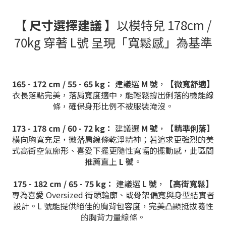
【 尺寸選擇建議 】
以模特兒 178cm /
70kg 穿著 L號 呈現「寬鬆感」為基準
165 - 172 cm / 55 - 65 kg：
建議選
M 號
，
【微寬舒適】
衣長落點完美，落肩寬度適中，能輕鬆撐出俐落的機能線
條，確保身形比例不被服裝淹沒。
173 - 178 cm / 60 - 72 kg：
建議選
M 號
，
【精準俐落】
橫向胸寬充足，微落肩線條乾淨精神；若追求更強烈的美
式高街空氣廓形、喜愛下擺更隨性寬幅的擺動感，此區間
推薦直上
L 號
。
175 - 182 cm / 65 - 75 kg：
建議選
L 號
，
【高街寬鬆】
專為喜愛 Oversized 街頭輪廓、或骨架偏寬與身型結實者
設計。L 號能提供絕佳的胸背包容度，完美凸顯挺拔隨性
的胸背力量線條。