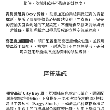
動時，依然能維持不黏身的舒適度。
寬肩微落肩 Boxy 剪裁：
刻意加寬的肩線與微短寬的寬鬆
廓形，擺脫了傳統運動背心過於貼身的「內衣感」。完美
的挖袖弧度與俐落的下擺設定，不僅能自然修飾肩頸與後
背線條，更能輕鬆穿出極具質感的立體空氣感輪廓。
高密度加固圓領：
領口配置重磅高密度螺紋包邊，並採用
雙車線工藝加固，抗拉扯、耐洗滌且不易鬆垮變形，確保
每次著用都能維持挺括精神的領型線條。
穿搭建議
都會高街 City Boy 風：
選擇純白色款背心單穿，頸間配
戴細銀鍊堆疊細節，下身搭配一條水洗雪花灰的 3D 拼接
過膝工裝短褲（Baggy Shorts）。頭戴黑色棒球帽與機能
墨鏡，腳踩中筒白襪與黑色厚底德比鞋。利用上身純白塊