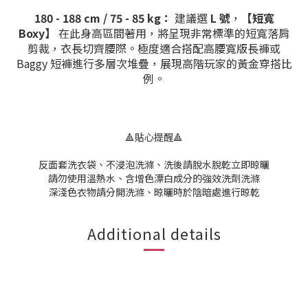
180 - 188 cm / 75 - 85 kg：
建議選
L 號
，
【短寬
Boxy】
在此身高區間著用，將呈現非常標準的短寬落肩
剪裁，衣長切齊腰際。極度適合搭配高腰寬版長褲或
Baggy 短褲進行多層次堆疊，展現高階玩家的黃金穿搭比
例。
🔺貼心提醒🔺
反面套洗衣袋、不浸泡洗滌、洗後請脫水脫乾立即晾曬
請勿使用溫熱水、含增色漂白成分的強效洗劑洗滌
深淺色衣物請分開洗滌、晾曬時於陰暗處進行晾乾
Additional details