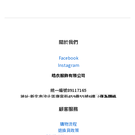
關於我們
Facebook
Instagram
皓衣服飾有限公司
統一編號89117165
地址:新北市汐止區康寧街459巷55號6樓
（僅為聯絡
地址，非實體店面，不對外開放）
顧客服務
購物流程
退換貨政策