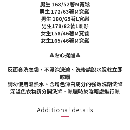
男生 168/52著M寬鬆
男生 172/63著M寬鬆
男生 180/65著L寬鬆
男生178/82著L剛好
女生158/46著M寬鬆
女生165/46著M寬鬆
🔺貼心提醒🔺
反面套洗衣袋、不浸泡洗滌、洗後請脫水脫乾立即
晾曬
請勿使用溫熱水、含增色漂白成分的強效洗劑洗滌
深淺色衣物請分開洗滌、晾曬時於陰暗處進行晾
Additional details