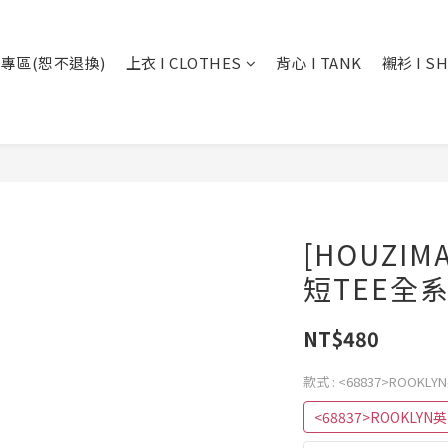
專區(恕不退換)
上衣 I CLOTHES
背心 I TANK
襯衫 I SH
[HOUZI
短TEE全
NT$480
款式
: <68837>ROOKL
<68837>ROOKLYN