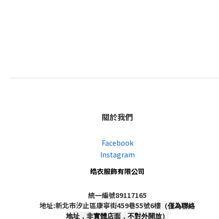
關於我們
Facebook
Instagram
皓衣服飾有限公司
統一編號89117165
地址:新北市汐止區康寧街459巷55號6樓
（僅為聯絡
地址，非實體店面，不對外開放）