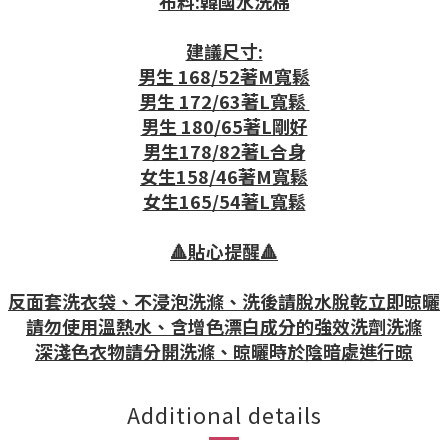
布料:韓國水洗棉
建議尺寸:
男生 168/52著M寬鬆
男生 172/63著L寬鬆
男生 180/65著L剛好
男生178/82著L合身
女生158/46著M寬鬆
女生165/54著L寬鬆
🔺貼心提醒🔺
反面套洗衣袋、不浸泡洗滌、洗後請脫水脫乾立即晾曬
請勿使用溫熱水、含增色漂白成分的強效洗劑洗滌
深淺色衣物請分開洗滌、晾曬時於陰暗處進行晾
Additional details