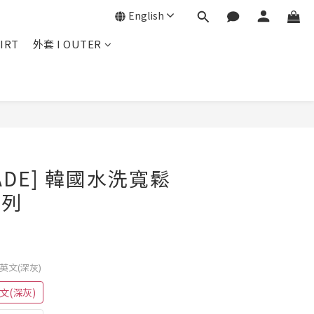
English
IRT
外套 I OUTER
BUY NOW
MADE] 韓國水洗寬鬆
系列
YN英文(深灰)
英文(深灰)