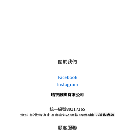
關於我們
Facebook
Instagram
皓衣服飾有限公司
統一編號89117165
地址:新北市汐止區康寧街459巷55號6樓
（僅為聯絡
地址，非實體店面，不對外開放）
顧客服務