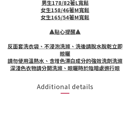
男生178/82著L寬鬆
女生158/46著M寬鬆
女生165/54著M寬鬆
🔺貼心提醒🔺
反面套洗衣袋、不浸泡洗滌、洗後請脫水脫乾立即
晾曬
請勿使用溫熱水、含增色漂白成分的強效洗劑洗滌
深淺色衣物請分開洗滌、晾曬時於陰暗處進行晾
Additional details