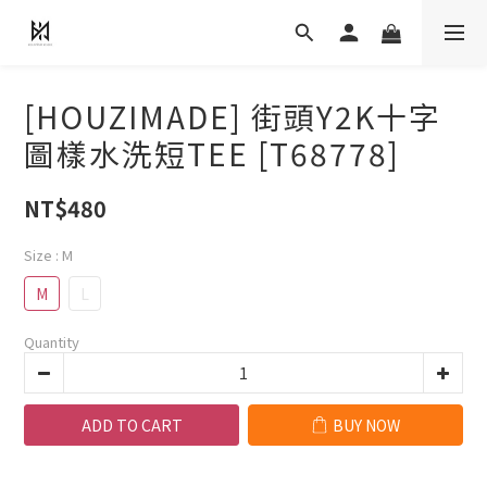
[HOUZIMADE] 街頭Y2K十字
圖樣水洗短TEE [T68778]
NT$480
Size
: M
M
L
Quantity
ADD TO CART
BUY NOW