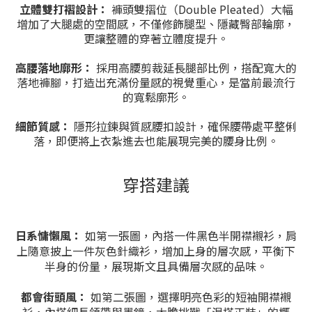
立體雙打褶設計：
褲頭雙摺位（Double Pleated）大幅
增加了大腿處的空間感，不僅修飾腿型、隱藏臀部輪廓，
更讓整體的穿著立體度提升。
高腰落地廓形：
採用高腰剪裁延長腿部比例，搭配寬大的
落地褲腳，打造出充滿份量感的視覺重心，是當前最流行
的寬鬆廓形。
細節質感：
隱形拉鍊與質感腰扣設計，確保腰帶處平整俐
落，即便將上衣紮進去也能展現完美的腰身比例。
穿搭建議
日系慵懶風：
如第一張圖，內搭一件黑色半開襟襯衫，肩
上隨意披上一件灰色針織衫，增加上身的層次感，平衡下
半身的份量，展現斯文且具備層次感的品味。
都會街頭風：
如第二張圖，選擇明亮色彩的短袖開襟襯