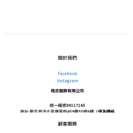
關於我們
Facebook
Instagram
皓衣服飾有限公司
統一編號89117165
地址:新北市汐止區康寧街459巷55號6樓
（僅為聯絡
地址，非實體店面，不對外開放）
顧客服務