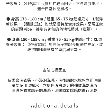
著效果：【俐落感】長度約在鞋面附近，不會過度拖地，
適合日常休閒風格。
●
身高 173 - 180 cm / 體重 65 - 75 kg
建議尺寸：
L
號穿
著效果：【闊腿垂墜】也就是模特兒實穿效果，呈現正統
的街頭 Vibe，褲腳有帥氣的落地堆積感（推薦）。
●
身高 180 - 188 cm / 體重 75 - 85 kg
建議尺寸：
XL
號
穿著效果：【舒適寬鬆】對高個子來說長度依然充足，能
維持闊腿褲應有的寬度與氣勢。
🔺貼心提醒🔺
反面套洗衣袋、不浸泡洗滌、洗後請脫水脫乾立即晾曬
請勿使用溫熱水、含增色漂白成分的強效洗劑洗滌
深淺色衣物請分開洗滌、晾曬時於陰暗處進行晾乾
Additional details