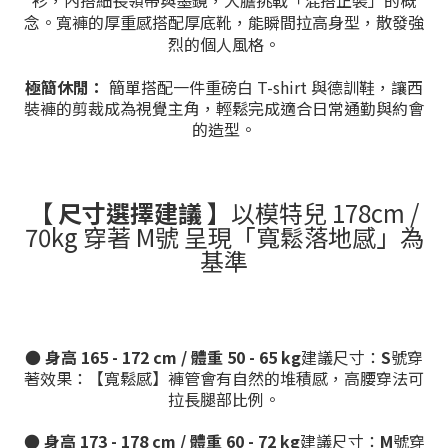
衫，內搭細長領帶與墨鏡，大膽挑戰「混搭正裝」的概
念。寬褲的厚重感搭配厚底靴，能瞬間拉高身型，散發強
烈的個人風格。
極簡休閒：
簡單搭配一件重磅白 T-shirt 與德訓鞋，讓西
裝褲的剪裁成為視覺主角，輕鬆完成適合日常通勤與約會
的造型。
【 尺寸選擇建議 】
以模特兒 178cm /
70kg 穿著 M號 呈現「寬鬆落地感」為
基準
●
身高 165 - 172 cm / 體重 50 - 65 kg
建議尺寸：
S
號穿
著效果：【寬鬆感】褲管會有自然的堆積感，高腰穿法可
拉長腿部比例。
●
身高 173 - 178 cm / 體重 60 - 72 kg
建議尺寸：
M
號穿