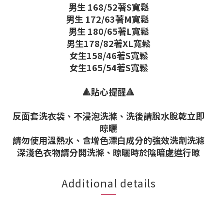
男生 168/52著S寬鬆
男生 172/63著M寬鬆
男生 180/65著L寬鬆
男生178/82著XL寬鬆
女生158/46著S寬鬆
女生165/54著S寬鬆
🔺貼心提醒🔺
反面套洗衣袋、不浸泡洗滌、洗後請脫水脫乾立即
晾曬
請勿使用溫熱水、含增色漂白成分的強效洗劑洗滌
深淺色衣物請分開洗滌、晾曬時於陰暗處進行晾
Additional details