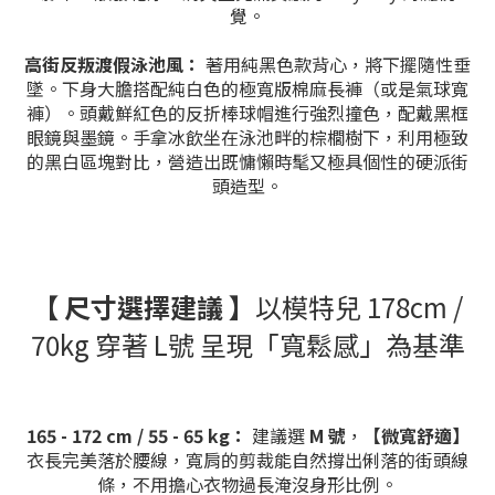
覺。
高街反叛渡假泳池風：
著用純黑色款背心，將下擺隨性垂
墜。下身大膽搭配純白色的極寬版棉麻長褲（或是氣球寬
褲）。頭戴鮮紅色的反折棒球帽進行強烈撞色，配戴黑框
眼鏡與墨鏡。手拿冰飲坐在泳池畔的棕櫚樹下，利用極致
的黑白區塊對比，營造出既慵懶時髦又極具個性的硬派街
頭造型。
【 尺寸選擇建議 】
以模特兒 178cm /
70kg 穿著 L號 呈現「寬鬆感」為基準
165 - 172 cm / 55 - 65 kg：
建議選
M 號
，
【微寬舒適】
衣長完美落於腰線，寬肩的剪裁能自然撐出俐落的街頭線
條，不用擔心衣物過長淹沒身形比例。