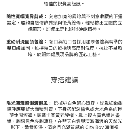
絕佳的視覺高級感。
隨性寬幅寬肩剪裁：
刻意加寬的肩線與不刻意收腰的下擺
設定，能夠自然修飾肩頸與後背線條，輕鬆撐出立體的立
體廓形，即使單穿也顯得硬朗精神。
重磅耐洗圓領包邊：
領口與袖口皆採用加厚包邊與精準的
雙車線加固，維持領口的挺括與高度耐洗度，抗扯不易鬆
垮，於細節處展現品牌的匠心工藝。
穿搭建議
陽光海灘慵懶渡假風：
選擇純白色背心單穿，配戴細緻銀
鍊呼應雙臂大面積刺青。下身搭配深棕色或大地色系的輕
薄休閒短褲。頭戴卡其黃老爹帽、戴上復古黃色鏡片墨
鏡，腳踩黑色夾腳涼鞋。在藍天白雲與清澈海浪的天然光
影下，散發乾淨、清爽且充滿質感的 City Boy 海灘視