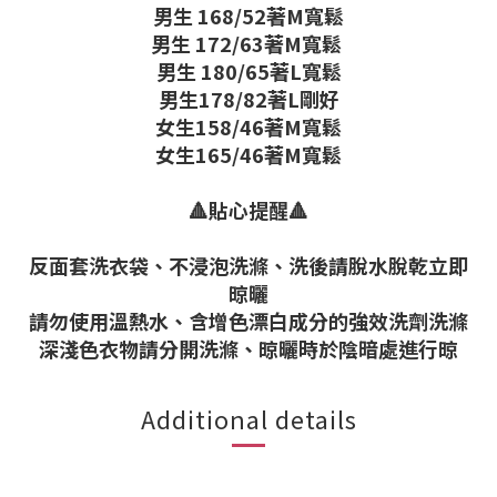
男生 168/52著M寬鬆
男生 172/63著M寬鬆
男生 180/65著L寬鬆
男生178/82著L剛好
女生158/46著M寬鬆
女生165/46著M寬鬆
🔺貼心提醒🔺
反面套洗衣袋、不浸泡洗滌、洗後請脫水脫乾立即
晾曬
請勿使用溫熱水、含增色漂白成分的強效洗劑洗滌
深淺色衣物請分開洗滌、晾曬時於陰暗處進行晾
Additional details