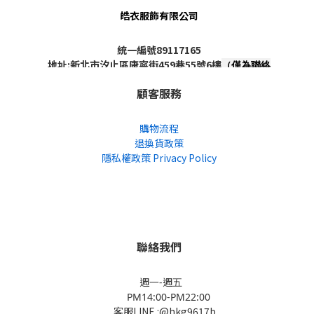
皓衣服飾有限公司
統一編號89117165
地址:新北市汐止區康寧街459巷55號6樓
（僅為聯絡
地址，非實體店面，不對外開放）
顧客服務
購物流程
退換貨政策
隱私權政策 Privacy Policy
聯絡我們
週一-週五
PM14:00-PM22:00
客服LINE :@hkg9617b