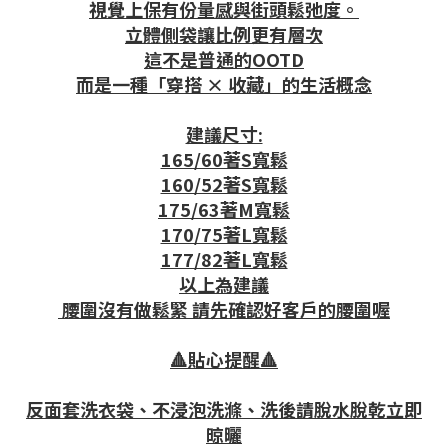
視覺上保有份量感與街頭鬆弛度。
立體側袋讓比例更有層次
這不是普通的OOTD
而是一種「穿搭 × 收藏」的生活概念
建議尺寸:
165/60著S寬鬆
160/52著S寬鬆
175/63著M寬鬆
170/75著L寬鬆
177/82著L寬鬆
以上為建議
腰圍沒有做鬆緊 請先確認好客戶的腰圍喔
🔺貼心提醒🔺
反面套洗衣袋、不浸泡洗滌、洗後請脫水脫乾立即
晾曬