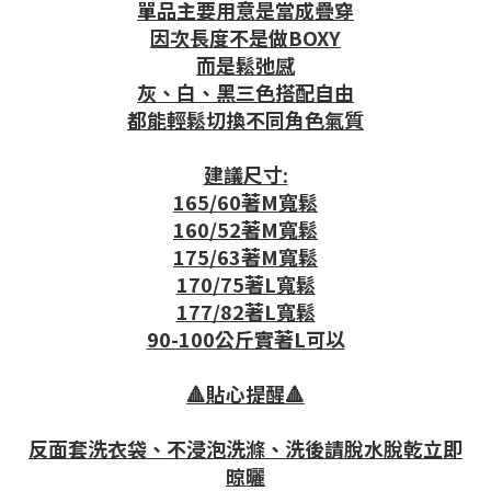
單品主要用意是當成疊穿
因次長度不是做BOXY
而是鬆弛感
灰、白、黑三色搭配自由
都能輕鬆切換不同角色氣質
建議尺寸:
165/60著M寬鬆
160/52著M寬鬆
175/63著M寬鬆
170/75著L寬鬆
177/82著L寬鬆
90-100公斤實著L可以
🔺貼心提醒🔺
反面套洗衣袋、不浸泡洗滌、洗後請脫水脫乾立即
晾曬