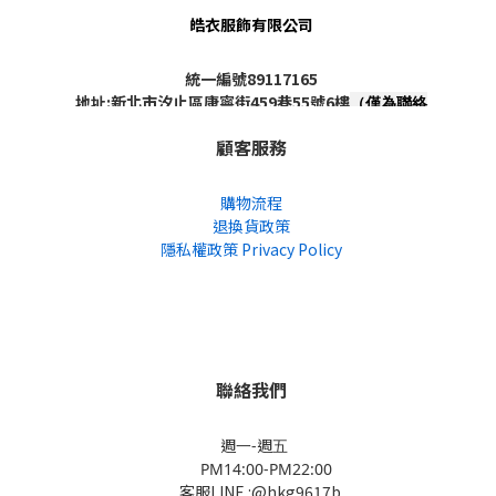
皓衣服飾有限公司
統一編號89117165
地址:新北市汐止區康寧街459巷55號6樓
（僅為聯絡
地址，非實體店面，不對外開放）
顧客服務
購物流程
退換貨政策
隱私權政策 Privacy Policy
聯絡我們
週一-週五
PM14:00-PM22:00
客服LINE :@hkg9617b