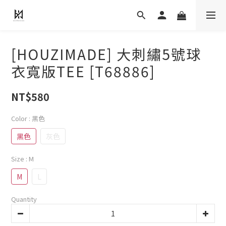
[HOUZIMADE] 大刺繡5號球
衣寬版TEE [T68886]
NT$580
Color
: 黑色
黑色
灰色
Size
: M
M
L
Quantity