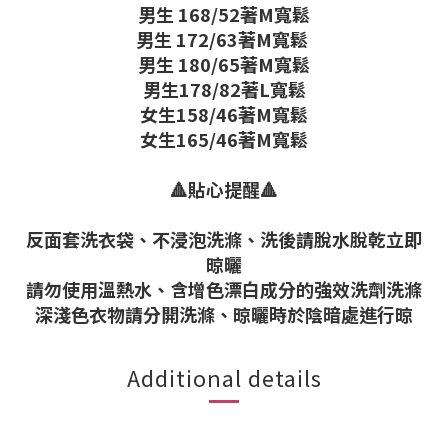
男生 168/52著M寬鬆
男生 172/63著M寬鬆
男生 180/65著M寬鬆
男生178/82著L寬鬆
女生158/46著M寬鬆
女生165/46著M寬鬆
🔺貼心提醒🔺
反面套洗衣袋、不浸泡洗滌、洗後請脫水脫乾立即
晾曬
請勿使用溫熱水、含增色漂白成分的強效洗劑洗滌
深淺色衣物請分開洗滌、晾曬時於陰暗處進行晾
Additional details