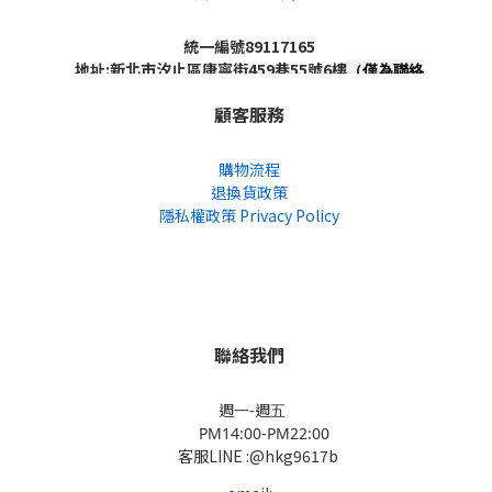
統一編號89117165
地址:新北市汐止區康寧街459巷55號6樓
（僅為聯絡
地址，非實體店面，不對外開放）
顧客服務
購物流程
退換貨政策
隱私權政策 Privacy Policy
聯絡我們
週一-週五
PM14:00-PM22:00
客服LINE :@hkg9617b