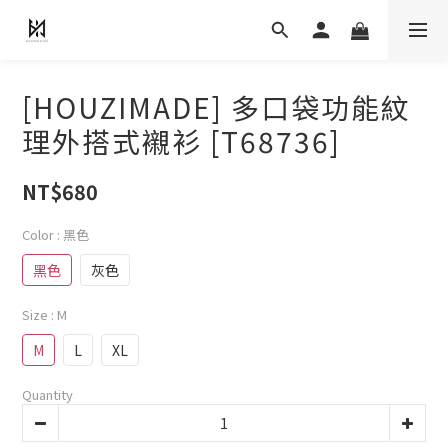
[HOUZIMADE] 多口袋功能紋
理外搭式襯衫 [T68736]
NT$680
Color
: 黑色
黑色
灰色
Size
: M
M
L
XL
Quantity