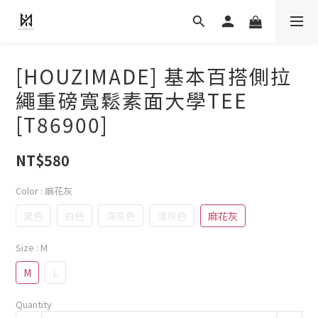
[HOUZIMADE] 基本百搭側拉
繩重磅寬鬆素面大學TEE
[T86900]
NT$580
Color
: 麻花灰
黑色
白色
深灰色
淺灰色
麻花灰
Size
: M
M
L
Quantity