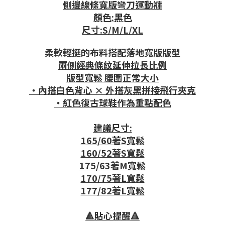
側邊線條寬版彎刀運動褲
顏色:黑色
尺寸:S/M/L/XL
柔軟輕挺的布料搭配落地寬版版型
兩側經典條紋延伸拉長比例
版型寬鬆 腰圍正常大小
・內搭白色背心 × 外搭灰黑拼接飛行夾克
・紅色復古球鞋作為重點配色
建議尺寸:
165/60著S寬鬆
160/52著S寬鬆
175/63著M寬鬆
170/75著L寬鬆
177/82著L寬鬆
🔺貼心提醒🔺