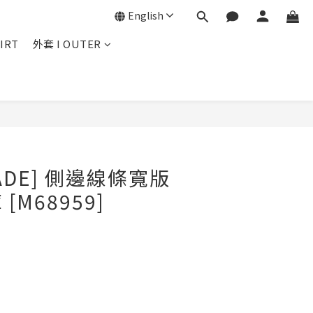
English
IRT
外套 I OUTER
BUY NOW
MADE] 側邊線條寬版
[M68959]