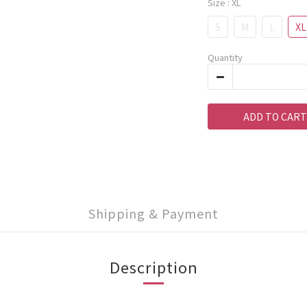
Size
: XL
S
M
L
XL
Quantity
ADD TO CART
Shipping & Payment
Description