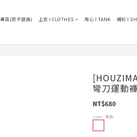
專區(恕不退換)
上衣 I CLOTHES
背心 I TANK
襯衫 I SH
[HOUZI
彎刀運動褲 
NT$680
Color
: 黑色