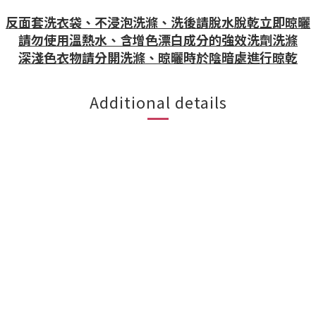
反面套洗衣袋、不浸泡洗滌、洗後請脫水脫乾立即晾曬
請勿使用溫熱水、含增色漂白成分的強效洗劑洗滌
深淺色衣物請分開洗滌、晾曬時於陰暗處進行晾乾
Additional details