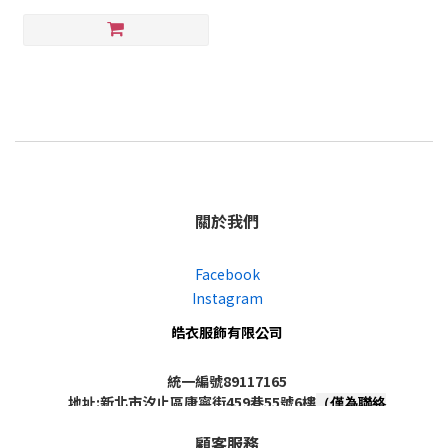
關於我們
Facebook
Instagram
皓衣服飾有限公司
統一編號89117165
地址:新北市汐止區康寧街459巷55號6樓
（僅為聯絡
地址，非實體店面，不對外開放）
顧客服務