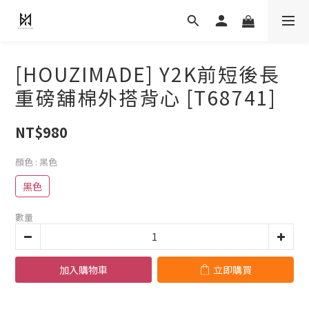
[HOUZIMADE] Y2K前短後長
重磅舖棉外搭背心 [T68741]
NT$980
顏色
: 黑色
黑色
數量
加入購物車
立即購買