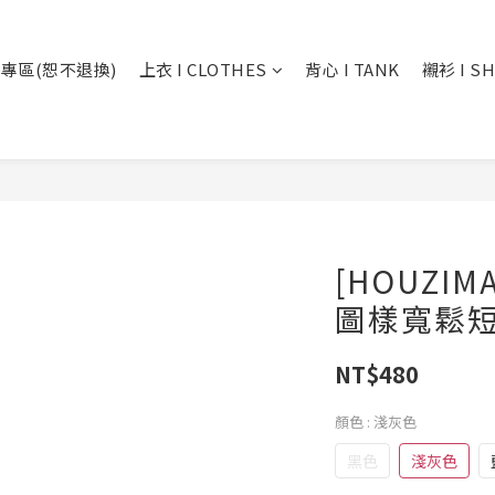
專區(恕不退換)
上衣 I CLOTHES
背心 I TANK
襯衫 I SH
[HOUZI
圖樣寬鬆短TE
NT$480
顏色
: 淺灰色
黑色
淺灰色