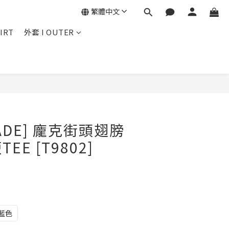
繁體中文
IRT
外套 I OUTER
立即購買
MADE] 龐克街頭翅膀
E [T9802]
藍色