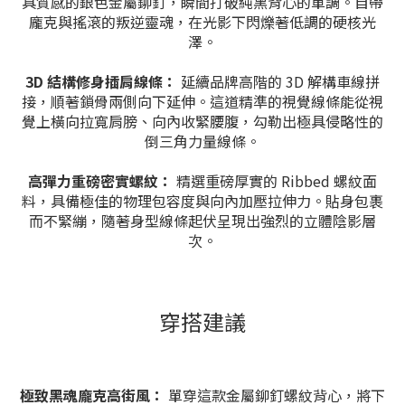
具質感的銀色金屬鉚釘，瞬間打破純黑背心的單調。自帶
龐克與搖滾的叛逆靈魂，在光影下閃爍著低調的硬核光
澤。
3D 結構修身插肩線條：
延續品牌高階的 3D 解構車線拼
接，順著鎖骨兩側向下延伸。這道精準的視覺線條能從視
覺上橫向拉寬肩膀、向內收緊腰腹，勾勒出極具侵略性的
倒三角力量線條。
高彈力重磅密實螺紋：
精選重磅厚實的 Ribbed 螺紋面
料，具備極佳的物理包容度與向內加壓拉伸力。貼身包裹
而不緊繃，隨著身型線條起伏呈現出強烈的立體陰影層
次。
穿搭建議
極致黑魂龐克高街風：
單穿這款金屬鉚釘螺紋背心，將下