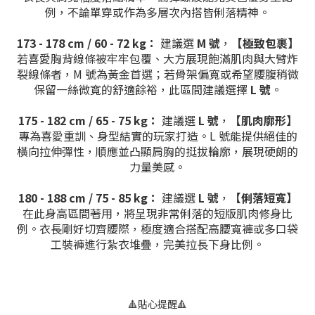
例，不論單穿或作為多層次內搭皆俐落精神。
173 - 178 cm / 60 - 72 kg：
建議選
M 號
，
【極致包裹】
若喜愛胸背線條被牢牢包覆、大方展現飽滿肌肉與大臂炸
裂線條者，M 號為黃金首選；若骨架偏寬或希望腰腹稍微
保留一絲微寬的舒適餘裕，此區間建議選擇
L 號
。
175 - 182 cm / 65 - 75 kg：
建議選
L 號
，
【肌肉廓形】
專為喜愛重訓、身型結實的玩家打造。L 號能提供絕佳的
橫向拉伸彈性，順應並凸顯肩胸的挺拔輪廓，展現硬朗的
力量美感。
180 - 188 cm / 75 - 85 kg：
建議選
L 號
，
【俐落短寬】
在此身高區間著用，將呈現非常俐落的短版肌肉修身比
例。衣長剛好切齊腰際，極度適合搭配高腰寬褲或多口袋
工裝褲進行紮衣堆疊，完美拉長下身比例。
🔺貼心提醒🔺