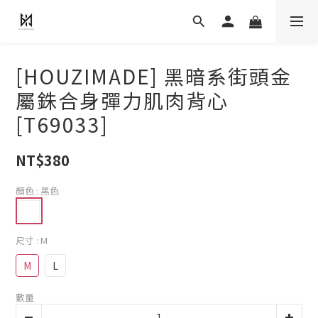
[HOUZIMADE] 黑暗系街頭金
屬銖合身彈力肌肉背心
[T69033]
NT$380
顏色
: 黑色
尺寸
: M
M
L
數量