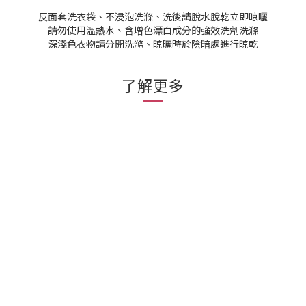
反面套洗衣袋、不浸泡洗滌、洗後請脫水脫乾立即晾曬
請勿使用溫熱水、含增色漂白成分的強效洗劑洗滌
深淺色衣物請分開洗滌、晾曬時於陰暗處進行晾乾
了解更多