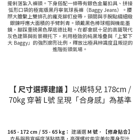
擺俐落紮入褲頭。下身搭配一條帶有銀色金屬扣具、拼接
弧形口袋的極寬版黑丹寧氣球長褲（Baggy Jeans）。腰
際大膽繫上雙排孔的龐克鉚釘皮帶，頸間與手腕點綴細緻
銀鍊呼應大面積的手臂刺青。頭戴黑色棒球帽與機能墨
鏡，腳踩重磅黑色厚底德比鞋。在都會感十足的高聳現代
灰色建築與街景襯托下，利用極致的純黑堆疊與「上緊下
大 Baggy」的強烈廓形比例，釋放出極具辨識度且叛逆的
進階街頭氣場。
【 尺寸選擇建議 】
以模特兒 178cm /
70kg 穿著 L號 呈現「合身感」為基準
165 - 172 cm / 55 - 65 kg：
建議選
M 號
，
【修身貼合】
衣長與肩寬幅度落點精準，高彈螺紋能完美包覆身型比