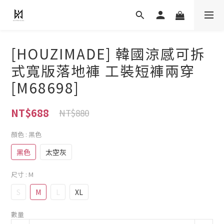
[HOUZIMADE] 韓國涼感可拆
式寬版落地褲 工裝短褲兩穿
[M68698]
NT$688
NT$880
顏色
: 黑色
黑色
太空灰
尺寸
: M
S
M
L
XL
數量