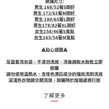
建議尺寸:
男生 168/52著S剛好
男生 172/63著M剛好
男生 180/65著L剛好
男生178/82著XL剛好
女生158/46著S寬鬆
女生165/54著M寬鬆
🔺貼心提醒🔺
反面套洗衣袋、不浸泡洗滌、洗後請脫水脫乾立即
晾曬
請勿使用溫熱水、含增色漂白成分的強效洗劑洗滌
深淺色衣物請分開洗滌、晾曬時於陰暗處進行晾
了解更多