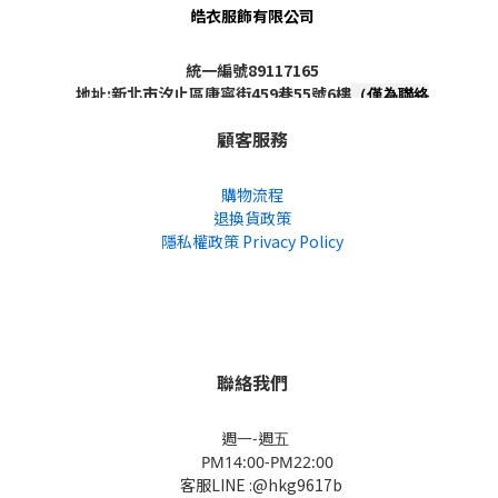
皓衣服飾有限公司
統一編號89117165
地址:新北市汐止區康寧街459巷55號6樓
（僅為聯絡
地址，非實體店面，不對外開放）
顧客服務
購物流程
退換貨政策
隱私權政策 Privacy Policy
聯絡我們
週一-週五
PM14:00-PM22:00
客服LINE :@hkg9617b