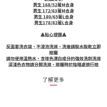
男生 168/52著M合身
男生 172/63著M合身
男生 180/65著L合身
男生178/82著L合身
🔺貼心提醒🔺
反面套洗衣袋、不浸泡洗滌、洗後請脫水脫乾立即
晾曬
請勿使用溫熱水、含增色漂白成分的強效洗劑洗滌
深淺色衣物請分開洗滌、晾曬時於陰暗處進行晾
了解更多