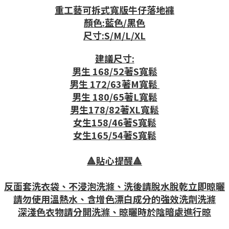
重工藝可拆式寬版牛仔落地褲
顏色:藍色/黑色
尺寸:S/M/L/XL
建議尺寸:
男生 168/52著S寬鬆
男生 172/63著M寬鬆
男生 180/65著L寬鬆
男生178/82著XL寬鬆
女生158/46著S寬鬆
女生165/54著S寬鬆
🔺貼心提醒🔺
反面套洗衣袋、不浸泡洗滌、洗後請脫水脫乾立即晾曬
請勿使用溫熱水、含增色漂白成分的強效洗劑洗滌
深淺色衣物請分開洗滌、晾曬時於陰暗處進行晾