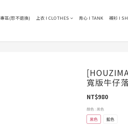
專區(恕不退換)
上衣 I CLOTHES
背心 I TANK
襯衫 I SH
[HOUZI
寬版牛仔落地
NT$980
顏色
: 黑色
黑色
藍色