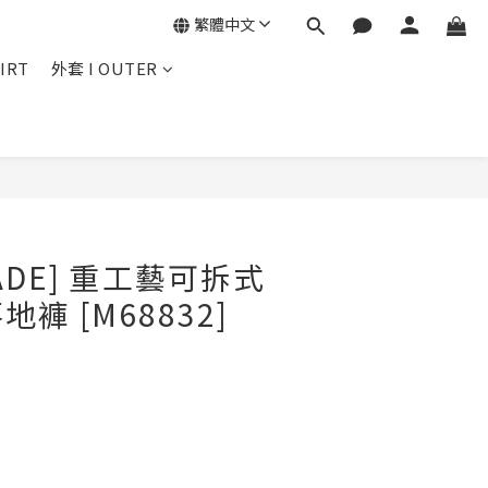
繁體中文
IRT
外套 I OUTER
立即購買
MADE] 重工藝可拆式
褲 [M68832]