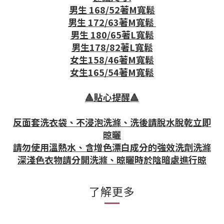
男生 168/52著M寬鬆
男生 172/63著M寬鬆
男生 180/65著L寬鬆
男生178/82著L寬鬆
女生158/46著M寬鬆
女生165/54著M寬鬆
🔺貼心提醒🔺
反面套洗衣袋、不浸泡洗滌、洗後請脫水脫乾立即
晾曬
請勿使用溫熱水、含增色漂白成分的強效洗劑洗滌
深淺色衣物請分開洗滌、晾曬時於陰暗處進行晾
了解更多