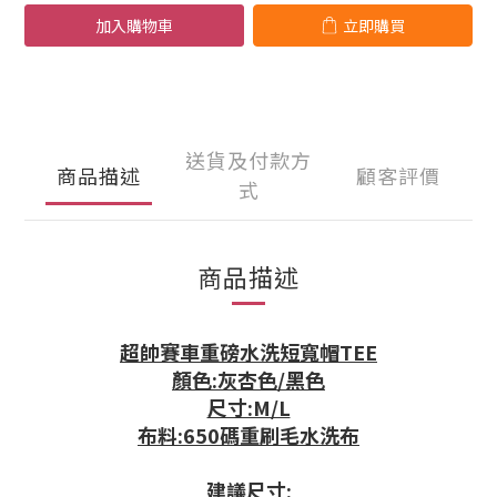
加入購物車
立即購買
送貨及付款方
商品描述
顧客評價
式
商品描述
超帥賽車重磅水洗短寬帽TEE
顏色:灰杏色/黑色
尺寸:M/L
布料:650碼重刷毛水洗布
建議尺寸: