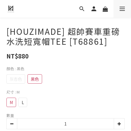
[HOUZIMADE] 超帥賽車重磅
水洗短寬帽TEE [T68861]
NT$880
顏色
: 黑色
灰杏色
黑色
尺寸
: M
M
L
數量