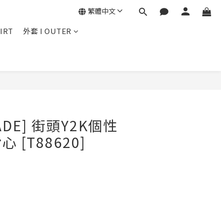
繁體中文
IRT
外套 I OUTER
立即購買
ADE] 街頭Y2K個性
 [T88620]