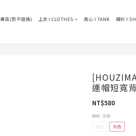
專區(恕不退換)
上衣 I CLOTHES
背心 I TANK
襯衫 I SH
[HOUZIM
連帽短寬背心
NT$580
顏色
: 灰色
黑色
灰色