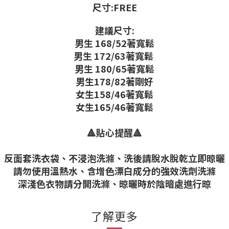
尺寸:FREE
建議尺寸:
男生 168/52著寬鬆
男生 172/63著寬鬆
男生 180/65著寬鬆
男生178/82著剛好
女生158/46著寬鬆
女生165/46著寬鬆
🔺貼心提醒🔺
反面套洗衣袋、不浸泡洗滌、洗後請脫水脫乾立即晾曬
請勿使用溫熱水、含增色漂白成分的強效洗劑洗滌
深淺色衣物請分開洗滌、晾曬時於陰暗處進行晾
了解更多