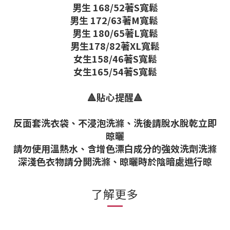
男生 168/52著S寬鬆
男生 172/63著M寬鬆
男生 180/65著L寬鬆
男生178/82著XL寬鬆
女生158/46著S寬鬆
女生165/54著S寬鬆
🔺貼心提醒🔺
反面套洗衣袋、不浸泡洗滌、洗後請脫水脫乾立即
晾曬
請勿使用溫熱水、含增色漂白成分的強效洗劑洗滌
深淺色衣物請分開洗滌、晾曬時於陰暗處進行晾
了解更多