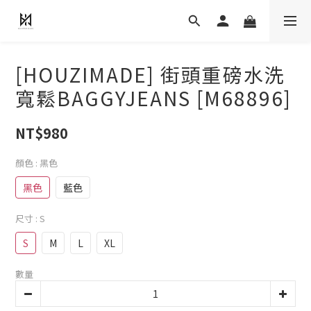
[HOUZIMADE] 街頭重磅水洗
寬鬆BAGGYJEANS [M68896]
NT$980
顏色
: 黑色
黑色
藍色
尺寸
: S
S
M
L
XL
數量