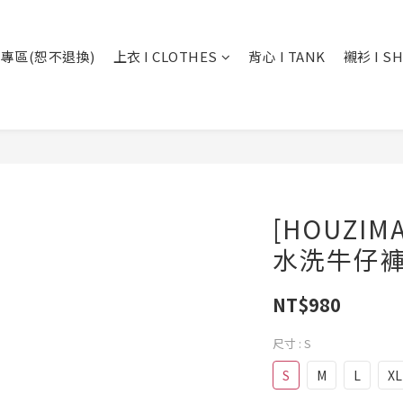
專區(恕不退換)
上衣 I CLOTHES
背心 I TANK
襯衫 I SH
[HOUZI
水洗牛仔褲 
NT$980
尺寸
: S
S
M
L
XL