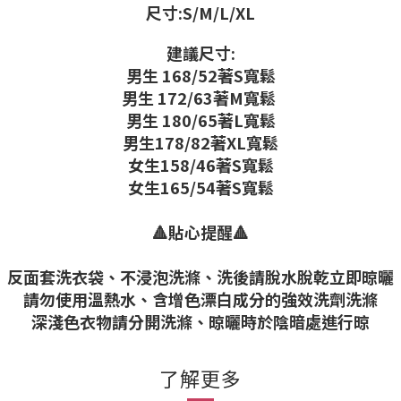
尺寸:S/M/L/XL
建議尺寸:
男生 168/52著S寬鬆
男生 172/63著M寬鬆
男生 180/65著L寬鬆
男生178/82著XL寬鬆
女生158/46著S寬鬆
女生165/54著S寬鬆
🔺貼心提醒🔺
反面套洗衣袋、不浸泡洗滌、洗後請脫水脫乾立即晾曬
請勿使用溫熱水、含增色漂白成分的強效洗劑洗滌
深淺色衣物請分開洗滌、晾曬時於陰暗處進行晾
了解更多