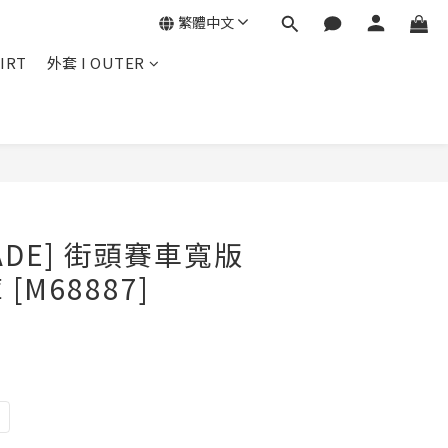
繁體中文
IRT
外套 I OUTER
立即購買
MADE] 街頭賽車寬版
[M68887]