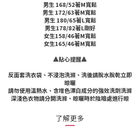
男生 168/52著M寬鬆
男生 172/63著M寬鬆
男生 180/65著L寬鬆
男生178/82著L剛好
女生158/46著M寬鬆
女生165/46著M寬鬆
🔺貼心提醒🔺
反面套洗衣袋、不浸泡洗滌、洗後請脫水脫乾立即
晾曬
請勿使用溫熱水、含增色漂白成分的強效洗劑洗滌
深淺色衣物請分開洗滌、晾曬時於陰暗處進行晾
了解更多