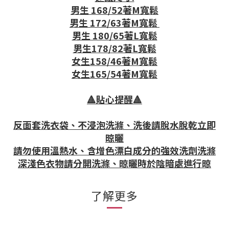
男生 168/52著M寬鬆
男生 172/63著M寬鬆
男生 180/65著L寬鬆
男生178/82著L寬鬆
女生158/46著M寬鬆
女生165/54著M寬鬆
🔺貼心提醒🔺
反面套洗衣袋、不浸泡洗滌、洗後請脫水脫乾立即
晾曬
請勿使用溫熱水、含增色漂白成分的強效洗劑洗滌
深淺色衣物請分開洗滌、晾曬時於陰暗處進行晾
了解更多