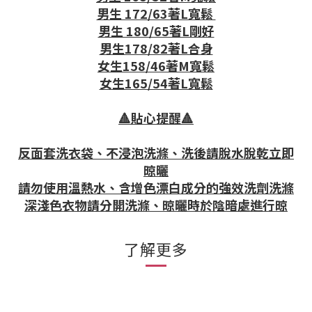
男生 172/63著L寬鬆
男生 180/65著L剛好
男生178/82著L合身
女生158/46著M寬鬆
女生165/54著L寬鬆
🔺貼心提醒🔺
反面套洗衣袋、不浸泡洗滌、洗後請脫水脫乾立即
晾曬
請勿使用溫熱水、含增色漂白成分的強效洗劑洗滌
深淺色衣物請分開洗滌、晾曬時於陰暗處進行晾
了解更多