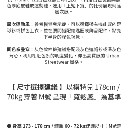
色厚底皮鞋或運動鞋，運用「上短下寬」的比例展現俐落
層次感。
層次運動風
：參考模特兒示範，可以選擇帶有機能感的足
球衫或拼色上衣，並在腰間搭配鑰匙圈或飾品配件，點亮
下半身的深色視覺。
同色系疊穿
：灰色款棉褲建議搭配淺灰色連帽衫或深灰色
背心，利用相近色系的明度變化，穿出高質感的 Urban
Streetwear 風格。
【 尺寸選擇建議 】
以模特兒 178cm /
70kg 穿著 M號 呈現「寬鬆感」為基準
●
身高 173 - 178 cm / 體重 60 - 72 kg
建議尺寸：
M
號穿