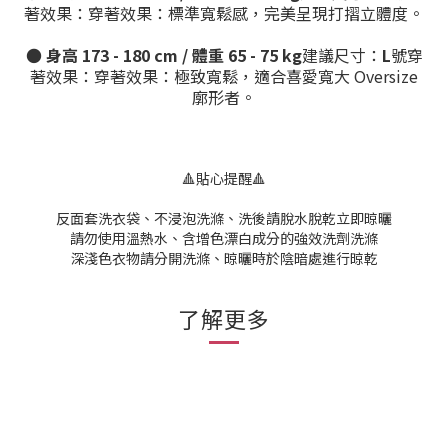
著效果：穿著效果：標準寬鬆感，完美呈現打摺立體度。
●
身高 173 - 180 cm / 體重 65 - 75 kg
建議尺寸：
L
號穿
著效果：穿著效果：極致寬鬆，適合喜愛寬大 Oversize
廓形者。
🔺貼心提醒🔺
反面套洗衣袋、不浸泡洗滌、洗後請脫水脫乾立即晾曬
請勿使用溫熱水、含增色漂白成分的強效洗劑洗滌
深淺色衣物請分開洗滌、晾曬時於陰暗處進行晾乾
了解更多