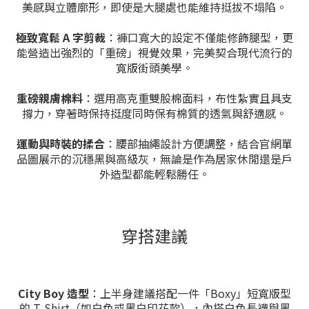
美感與立體廓形，即使是大腿處也能維持挺拔不塌陷。
極致寬鬆 A 字剪裁
：褲口寬大的設定不僅能修飾腿型，更
能營造出強烈的「重磅」視覺效果，完美契合現代流行的
寬版街頭美學。
重磅親膚棉料
：選用高克重雙股棉面料，布性紮實且具支
撐力，穿著時保持挺度同時保有棉質的透氣與舒適感。
運動與時裝的揉合
：腰部抽繩設計方便調整，結合官網單
品圖展示的沉穩黑與高級灰，無論是作為居家休閒還是戶
外造型都能輕鬆勝任。
穿搭建議
City Boy 造型
：上半身建議搭配一件「Boxy」短寬版型
的 T-Shirt（如白色或黑白印花款），內搭白色長襪與黑