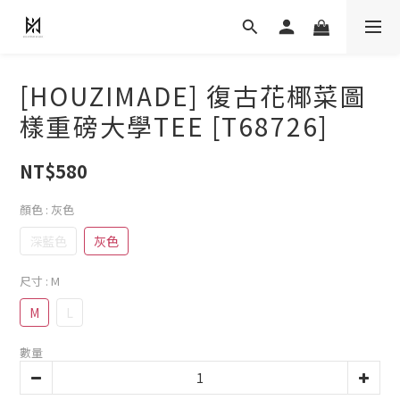
[HOUZIMADE] 復古花椰菜圖
樣重磅大學TEE [T68726]
NT$580
顏色
: 灰色
深藍色
灰色
尺寸
: M
M
L
數量