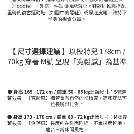
（Hoodie），外搭一件短版機能背心。鞋款則推薦搭配
重磅的復古運動鞋（如圖中的黑鞋）或厚底皮靴，維持下
半身的視覺分量。
【 尺寸選擇建議 】
以模特兒 178cm /
70kg 穿著 M號 呈現「寬鬆感」為基準
●
身高 165 - 172 cm / 體重 50 - 65 kg
建議尺寸：
S
號穿
著效果：【寬鬆感】褲管會有自然的堆積感，高腰穿法可
拉長腿部比例。
●
身高 173 - 178 cm / 體重 60 - 72 kg
建議尺寸：
M
號穿
著效果：【俐落感】長度約在鞋面附近，不會過度拖地，
適合日常休閒風格。