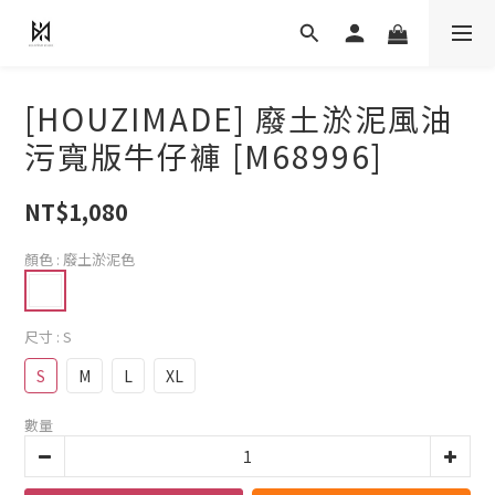
[HOUZIMADE] 廢土淤泥風油
污寬版牛仔褲 [M68996]
NT$1,080
顏色
: 廢土淤泥色
尺寸
: S
S
M
L
XL
數量