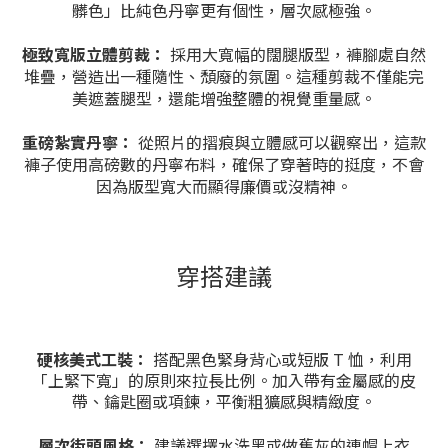
髒色」比純色丹寧更有個性，層次感極強。
極致寬版立體剪裁：
採用大寬幅的闊腿版型，褲腳處自然
堆疊，營造出一種隨性、頹廢的氛圍。這種剪裁不僅能完
美遮蓋腿型，還能增強整體的視覺重量感。
重磅紮實丹寧：
從照片的摺痕與立體感可以觀察出，這款
褲子使用高磅數的丹寧布料，確保了穿著時的挺度，不會
因為版型寬大而顯得廉價或沒精神。
穿搭建議
硬核美式工裝：
搭配黑色緊身背心或短版 T 恤，利用
「上緊下寬」的原則來拉長比例。加入帶有金屬感的皮
帶、鑰匙圈或項鍊，平衡粗獷感與精緻度。
層次街頭風格：
建議選擇水洗黑或做舊灰的連帽上衣