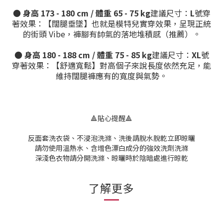
●
身高 173 - 180 cm / 體重 65 - 75 kg
建議尺寸：
L
號穿
著效果：【闊腿垂墜】也就是模特兒實穿效果，呈現正統
的街頭 Vibe，褲腳有帥氣的落地堆積感（推薦）。
●
身高 180 - 188 cm / 體重 75 - 85 kg
建議尺寸：
XL
號
穿著效果：【舒適寬鬆】對高個子來說長度依然充足，能
維持闊腿褲應有的寬度與氣勢。
🔺貼心提醒🔺
反面套洗衣袋、不浸泡洗滌、洗後請脫水脫乾立即晾曬
請勿使用溫熱水、含增色漂白成分的強效洗劑洗滌
深淺色衣物請分開洗滌、晾曬時於陰暗處進行晾乾
了解更多