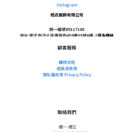
Instagram
皓衣服飾有限公司
統一編號89117165
地址:新北市汐止區康寧街459巷55號6樓
（僅為聯絡
地址，非實體店面，不對外開放）
顧客服務
購物流程
退換貨政策
隱私權政策 Privacy Policy
聯絡我們
週一-週五