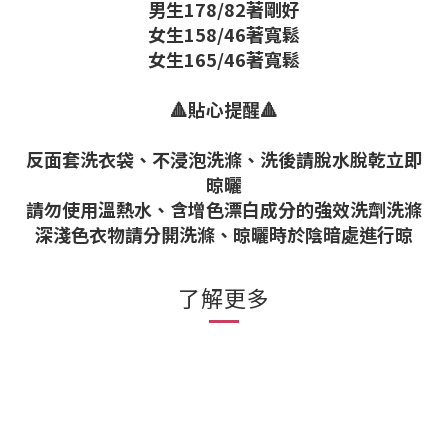
男生178/82著剛好
女生158/46著寬鬆
女生165/46著寬鬆
🔺貼心提醒🔺
反面套洗衣袋、不浸泡洗滌、洗後請脫水脫乾立即
晾曬
請勿使用溫熱水、含增色漂白成分的強效洗劑洗滌
深淺色衣物請分開洗滌、晾曬時於陰暗處進行晾
了解更多