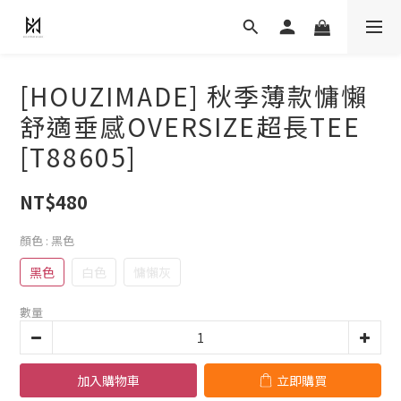
[HOUZIMADE] 秋季薄款慵懶
舒適垂感OVERSIZE超長TEE
[T88605]
NT$480
顏色
: 黑色
黑色
白色
慵懶灰
數量
加入購物車
立即購買