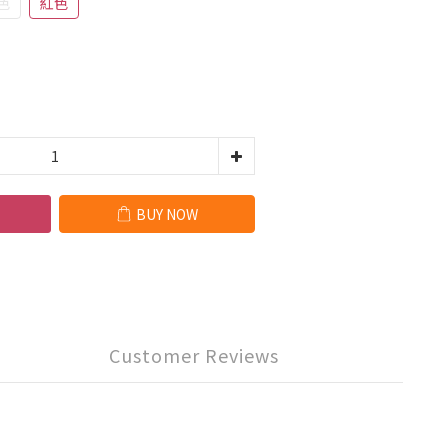
色
紅色
BUY NOW
Customer Reviews