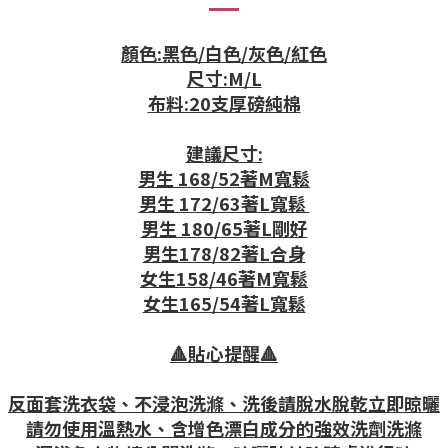
顏色:黑色/白色/灰色/紅色
尺寸:M/L
布料:20支厚磅純棉
建議尺寸:
男生 168/52著M寬鬆
男生 172/63著L寬鬆
男生 180/65著L剛好
男生178/82著L合身
女生158/46著M寬鬆
女生165/54著L寬鬆
🔺貼心提醒🔺
反面套洗衣袋、不浸泡洗滌、洗後請脫水脫乾立即晾曬
請勿使用溫熱水、含增色漂白成分的強效洗劑洗滌