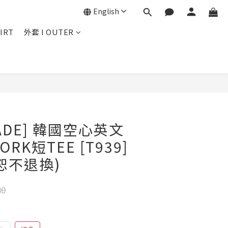
English
IRT
外套 I OUTER
BUY NOW
MADE] 韓國空心英文
RK短TEE [T939]
恕不退換)
80