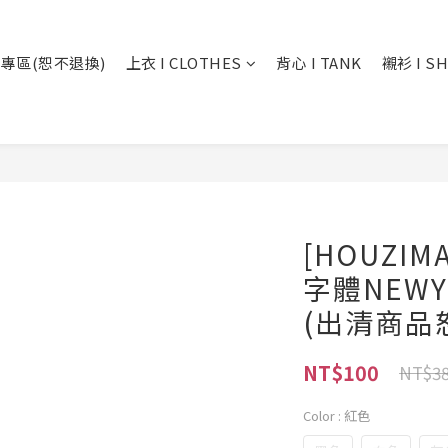
專區(恕不退換)
上衣 I CLOTHES
背心 I TANK
襯衫 I SH
[HOUZI
字體NEWYO
(出清商品
NT$100
NT$3
Color
: 紅色