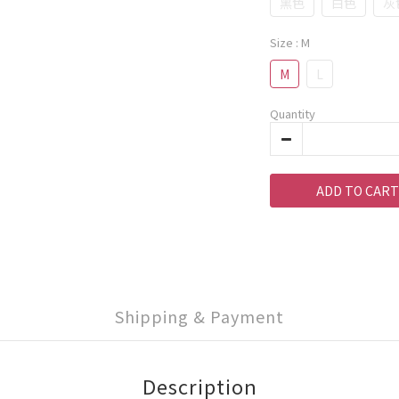
黑色
白色
灰
Size
: M
M
L
Quantity
ADD TO CART
Shipping & Payment
Description