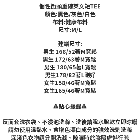
個性街頭重磅英文短TEE
顏色:黑色/灰色/白色
布料:健康布料
尺寸:M/L
建議尺寸:
男生 168/52著M寬鬆
男生 172/63著M寬鬆
男生 180/65著L寬鬆
男生178/82著L剛好
女生158/46著M寬鬆
女生165/46著M寬鬆
🔺貼心提醒🔺
反面套洗衣袋、不浸泡洗滌、洗後請脫水脫乾立即晾曬
請勿使用溫熱水、含增色漂白成分的強效洗劑洗滌
深淺色衣物請分開洗滌、晾曬時於陰暗處進行晾