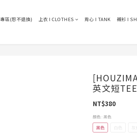
專區(恕不退換)
上衣 I CLOTHES
背心 I TANK
襯衫 I SH
[HOUZI
英文短TEE 
NT$380
顏色
: 黑色
黑色
白色
灰