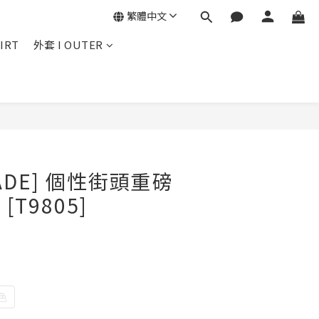
繁體中文
IRT
外套 I OUTER
立即購買
MADE] 個性街頭重磅
[T9805]
色