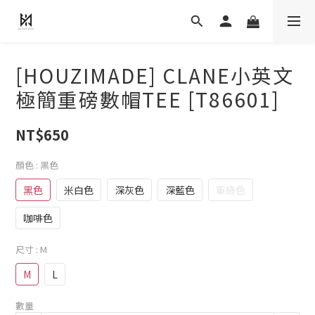
[HOUZIMADE] CLANE小英文
極簡重磅數帽TEE [T86601]
NT$650
顏色
: 黑色
黑色
米白色
深灰色
深藍色
軍綠色
咖啡色
尺寸
: M
M
L
數量