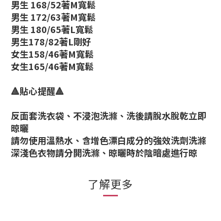
男生 168/52著M寬鬆
男生 172/63著M寬鬆
男生 180/65著L寬鬆
男生178/82著L剛好
女生158/46著M寬鬆
女生165/46著M寬鬆
🔺貼心提醒🔺
反面套洗衣袋、不浸泡洗滌、洗後請脫水脫乾立即
晾曬
請勿使用溫熱水、含增色漂白成分的強效洗劑洗滌
深淺色衣物請分開洗滌、晾曬時於陰暗處進行晾
了解更多