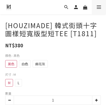
[HOUZIMADE] 韓式街頭十字
圖樣短寬版型短TEE [T1811]
NT$380
顏色
: 黑色
黑色
白色
麻花灰
尺寸
: M
M
L
數量