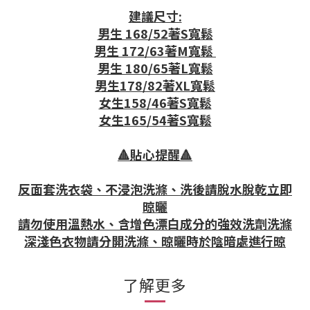
建議尺寸:
男生 168/52著S寬鬆
男生 172/63著M寬鬆
男生 180/65著L寬鬆
男生178/82著XL寬鬆
女生158/46著S寬鬆
女生165/54著S寬鬆
🔺貼心提醒🔺
反面套洗衣袋、不浸泡洗滌、洗後請脫水脫乾立即
晾曬
請勿使用溫熱水、含增色漂白成分的強效洗劑洗滌
深淺色衣物請分開洗滌、晾曬時於陰暗處進行晾
了解更多