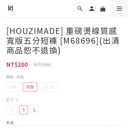
[HOUZIMADE] 重磅燙線質感
寬版五分短褲 [M68696](出清
商品恕不退換)
NT$200
NT$550
顏色
: 灰色
黑色
灰色
米白色
尺寸
: S
XL
S
L
數量