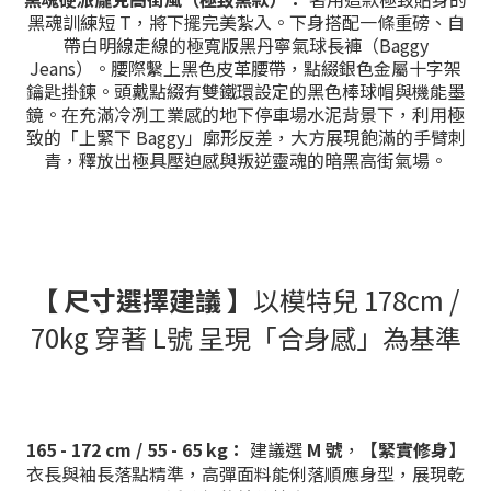
黑魂訓練短 T，將下擺完美紮入。下身搭配一條重磅、自
帶白明線走線的極寬版黑丹寧氣球長褲（Baggy
Jeans）。腰際繫上黑色皮革腰帶，點綴銀色金屬十字架
鑰匙掛鍊。頭戴點綴有雙鐵環設定的黑色棒球帽與機能墨
鏡。在充滿冷冽工業感的地下停車場水泥背景下，利用極
致的「上緊下 Baggy」廓形反差，大方展現飽滿的手臂刺
青，釋放出極具壓迫感與叛逆靈魂的暗黑高街氣場。
【 尺寸選擇建議 】
以模特兒 178cm /
70kg 穿著 L號 呈現「合身感」為基準
165 - 172 cm / 55 - 65 kg：
建議選
M 號
，
【緊實修身】
衣長與袖長落點精準，高彈面料能俐落順應身型，展現乾