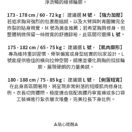
淨流暢的線條輪廓。
173 - 178 cm / 60 - 72 kg：
建議選
M 號
，
【強力加壓】
若追求胸背強烈的包裹壓縮感、以及大臂與刺青圖騰完全
炸裂的貼身視覺，M 號為黃金推薦；若希望胸肩修身、但
整體稍微保留一絲微寬的舒適餘裕，此區間可選擇
L 號
。
175 - 182 cm / 65 - 75 kg：
建議選
L 號
，
【肌肉廓形】
專為維持重訓習慣、骨架偏寬或身型結實的玩家設計。L
號能提供極佳的橫向拉伸空間，順應並優化肩胸的挺拔輪
廓，展現硬朗的力量美感。
180 - 188 cm / 75 - 85 kg：
建議選
L 號
，
【俐落短寬】
在此身高區間著用，將呈現非常俐落的短版肌肉修身比
例。衣長切齊腰際，極度適合搭配高腰丹寧寬褲或多口袋
工裝褲進行紮衣層次堆疊，完美拉長下身比例。
🔺貼心提醒🔺