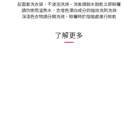
反面套洗衣袋、不浸泡洗滌、洗後請脫水脫乾立即晾曬
請勿使用溫熱水、含增色漂白成分的強效洗劑洗滌
深淺色衣物請分開洗滌、晾曬時於陰暗處進行晾乾
了解更多