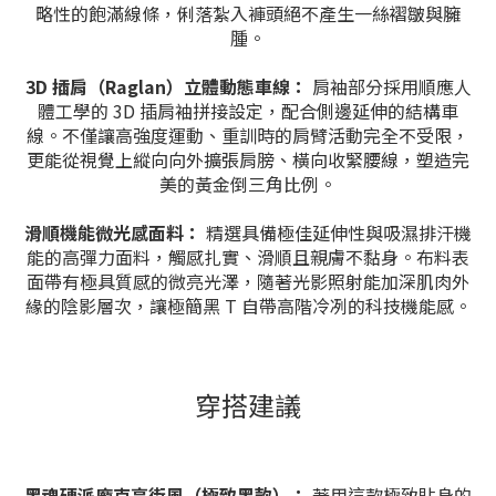
略性的飽滿線條，俐落紮入褲頭絕不產生一絲褶皺與臃
腫。
3D 插肩（Raglan）立體動態車線：
肩袖部分採用順應人
體工學的 3D 插肩袖拼接設定，配合側邊延伸的結構車
線。不僅讓高強度運動、重訓時的肩臂活動完全不受限，
更能從視覺上縱向向外擴張肩膀、橫向收緊腰線，塑造完
美的黃金倒三角比例。
滑順機能微光感面料：
精選具備極佳延伸性與吸濕排汗機
能的高彈力面料，觸感扎實、滑順且親膚不黏身。布料表
面帶有極具質感的微亮光澤，隨著光影照射能加深肌肉外
緣的陰影層次，讓極簡黑 T 自帶高階冷冽的科技機能感。
穿搭建議
黑魂硬派龐克高街風（極致黑款）：
著用這款極致貼身的