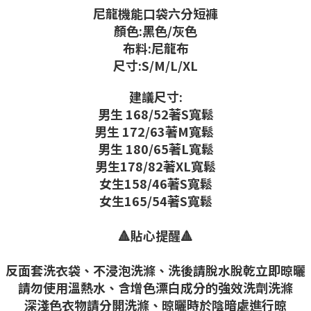
尼龍機能口袋六分短褲
顏色:黑色/灰色
布料:尼龍布
尺寸:S/M/L/XL
建議尺寸:
男生 168/52著S寬鬆
男生 172/63著M寬鬆
男生 180/65著L寬鬆
男生178/82著XL寬鬆
女生158/46著S寬鬆
女生165/54著S寬鬆
🔺貼心提醒🔺
反面套洗衣袋、不浸泡洗滌、洗後請脫水脫乾立即晾曬
請勿使用溫熱水、含增色漂白成分的強效洗劑洗滌
深淺色衣物請分開洗滌、晾曬時於陰暗處進行晾