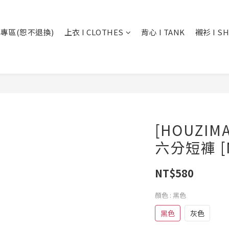
專區(恕不退換)
上衣 I CLOTHES
背心 I TANK
襯衫 I SH
[HOUZI
六分短褲 [M
NT$580
顏色
: 黑色
黑色
灰色