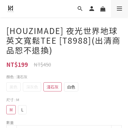
[HOUZIMADE] 夜光世界地球
英文寬鬆TEE [T8988](出清商
品恕不退換)
NT$199
NT$450
顏色
: 淺石灰
黑色
深灰色
淺石灰
白色
尺寸
: M
M
L
數量