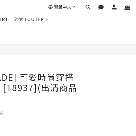
繁體中文
IRT
外套 I OUTER
立即購買
MADE] 可愛時尚穿搭
 [T8937](出清商品
80