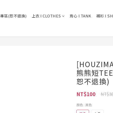
專區(恕不退換)
上衣 I CLOTHES
背心 I TANK
襯衫 I SH
[HOUZI
熊熊短TEE
恕不退換)
NT$100
NT$3
顏色
: 黑色