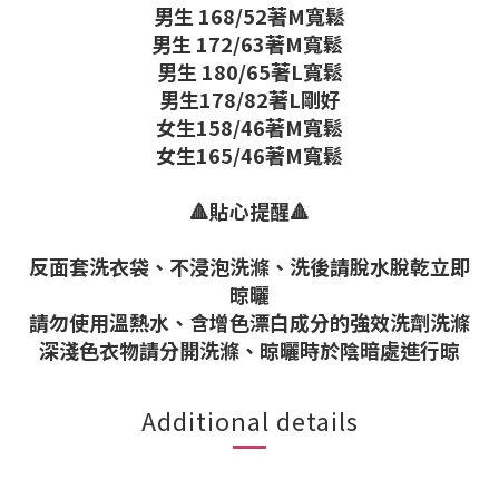
男生 168/52著M寬鬆
男生 172/63著M寬鬆
男生 180/65著L寬鬆
男生178/82著L剛好
女生158/46著M寬鬆
女生165/46著M寬鬆
🔺貼心提醒🔺
反面套洗衣袋、不浸泡洗滌、洗後請脫水脫乾立即
晾曬
請勿使用溫熱水、含增色漂白成分的強效洗劑洗滌
深淺色衣物請分開洗滌、晾曬時於陰暗處進行晾
Additional details