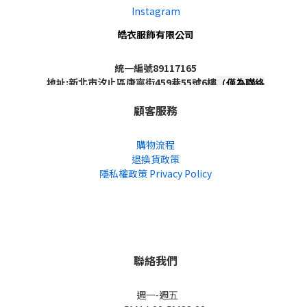
Instagram
皓衣服飾有限公司
統一編號89117165
地址:新北市汐止區康寧街459巷55號6樓
（僅為聯絡
地址，非實體店面，不對外開放）
顧客服務
購物流程
退換貨政策
隱私權政策 Privacy Policy
聯絡我們
週一-週五