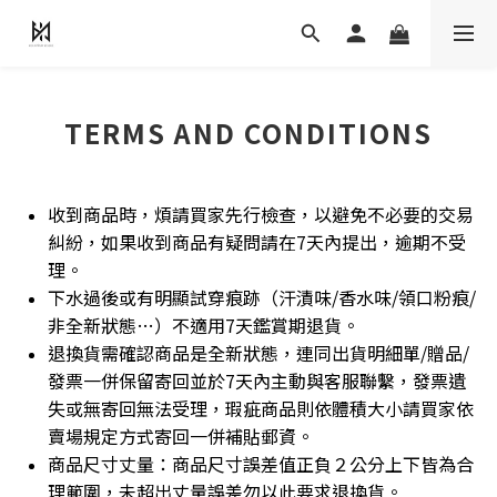
TERMS AND CONDITIONS
收到商品時，煩請買家先行檢查，以避免不必要的交易
糾紛，如果收到商品有疑問請在7天內提出，逾期不受
理。
下水過後或有明顯試穿痕跡（汗漬味/香水味/領口粉痕/
非全新狀態…）不適用7天鑑賞期退貨。
退換貨需確認商品是全新狀態，連同出貨明細單/贈品/
發票一併保留寄回並於7天內主動與客服聯繫，發票遺
失或無寄回無法受理，瑕疵商品則依體積大小請買家依
賣場規定方式寄回一併補貼郵資。
商品尺寸丈量：商品尺寸誤差值正負２公分上下皆為合
理範圍，未超出丈量誤差勿以此要求退換貨。