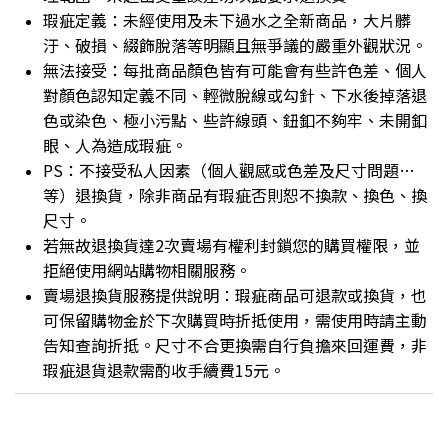
瑕疵定義：未經使用及未下過水之全新商品，大片髒
汙、破損、綴飾脫落等明顯且無爭議的嚴重外觀狀況。
無法接受：每批商品顏色皆有可能會有些許色差、個人
對顏色認知定義不同、輕微脫線或勾針、下水後掉落退
色或染色、極小污點、些許線頭、鈕釦不夠牢、未開釦
眼、人為造成瑕疵。
PS：不接受私人因素（個人觀感或色差及尺寸問題…
等）退換貨，除非商品有瑕疵否則恕不換款、換色、換
尺寸。
若無故退換貨達2次賣場有權利封鎖您的購買權限，並
拒絕使用網站購物相關服務。
賣場退換貨服務提供說明：瑕疵商品可退款或換貨，也
可保留購物金於下次購買時折抵使用，需使用時請主動
告知查詢折抵。尺寸不合更換需自行負擔來回運費，非
瑕疵退貨退款需酌收手續費15元。