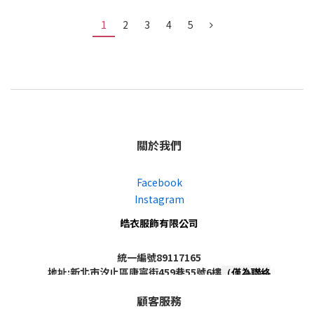
1
2
3
4
5
關於我們
Facebook
Instagram
皓衣服飾有限公司
統一編號89117165
地址:新北市汐止區康寧街459巷55號6樓
（僅為聯絡
地址，非實體店面，不對外開放）
顧客服務